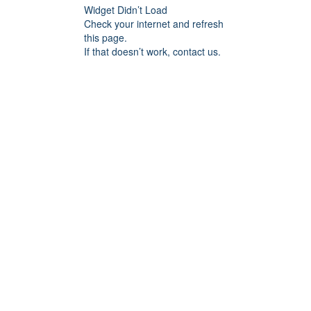
Widget Didn’t Load
Check your internet and refresh
this page.
If that doesn’t work, contact us.