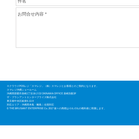
※クラウドPOSレジ「スマレジ」（株）スマレジとお客様とのご契約になります。
​スマレジ沖縄ショールーム
沖縄県那覇市泉崎1丁目18-2 O2 OKINAWA OFFICE 泉崎別館3F
ザ・ブラシアントエンタープライズ株式会社
東京都中央区銀座6-13-9
​対応エリア：沖縄県本島・離島｜全国対応
© THE BRUSIANT ENTERPRISE Co. 2017 個々の商標はそれぞれの権利者に帰属します。