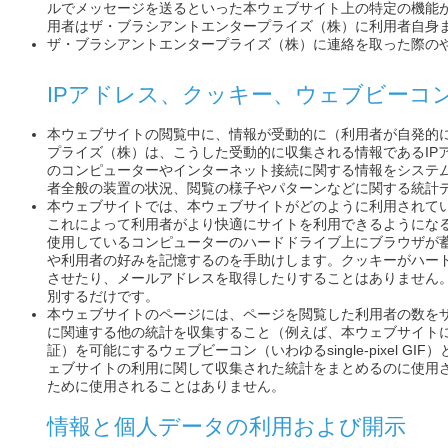
ルでメッセージを送るといった本ウェブサイト上の特定の機能
用者はザ・ブラシアントエンタープライズ（株）に利用者自身
ザ・ブラシアントエンタープライズ（株）に連絡を取った際の
IPアドレス、クッキー、ウェブビーコ
本ウェブサイトの閲覧中に、情報が受動的に（利用者が自発的
プライズ（株）は、こうした受動的に収集される情報であるIP
のコンピューターやインターネット接続に関する情報をシステ
者全般の装置の状況、閲覧の様子やパターンなどに関する統計
本ウェブサイトでは、本ウェブサイトがどのように利用されて
これによって利用者がより快適にサイトを利用できるようにな
使用しているコンピューターのハードドライブ上にブラウザが
や利用者の好みを記憶するのを手助けします。クッキーがハー
させたり、メールアドレスを取得したりすることはありません
別するだけです。
本ウェブサイトのページには、ページを閲覧した利用者の数を
に関連する他の統計を収集すること（例えば、本ウェブサイト
証）を可能にするウェブビーコン（いわゆるsingle-pixel
ェブサイトの利用に関して収集された統計をまとめるのに使用
ために使用されることはありません。
情報と個人データの利用および開示