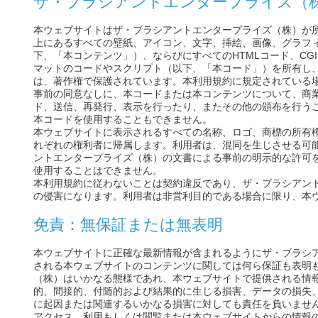
ザ・ブラシアントエンタープライズ（
本ウェブサイトはザ・ブラシアントエンタープライズ（株）が
上にあるすべての壁紙、アイコン、文字、挿絵、画像、グラフ
下、「本コンテンツ」）、ならびにすべてのHTMLコード、C
マットのコードやスクリプト（以下、「本コード」）を所有し
は、著作権で保護されています。本利用規約に規定されている
事前の同意なしに、本コードまたは本コンテンツについて、商
ド、送信、再発行、表示を行ったり、またその他の頒布を行う
本コードを使用することもできません。
本ウェブサイトに表示されるすべての名称、ロゴ、商標の所有
れぞれの権利者に帰属します。利用者は、混同を生じさせる可
ントエンタープライズ（株）の文書による事前の明示的な許可
使用することはできません。
本利用規約に従わないことは契約違反であり、ザ・ブラシアン
の侵害になります。利用者は非営利目的である場合に限り、本
免責：無保証または無表明
本ウェブサイトに正確な最新情報が含まれるようにザ・ブラシ
される本ウェブサイトのコンテンツに関しては何ら保証も表明
（株）はいかなる態様であれ、本ウェブサイトで提供される情
的、間接的、付随的および結果的に生じる損害、データの損失
に起因または関連するいかなる損害に対しても責任を負いませ
アクセス、利用もしくは閲覧または本ウェブサイトからの情報