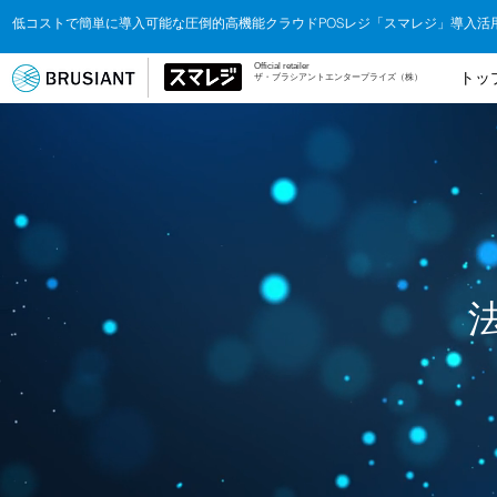
低コストで簡単に導入可能な圧倒的高機能クラウドPOSレジ「スマレジ」導入活
​Official retailer
トッ
ザ・ブラシアントエンタープライズ（株）