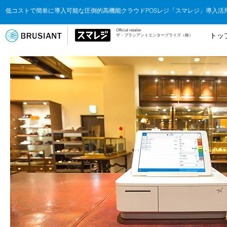
低コストで簡単に導入可能な圧倒的高機能クラウドPOSレジ「スマレジ」導入活
​Official retailer
トッ
ザ・ブラシアントエンタープライズ（株）