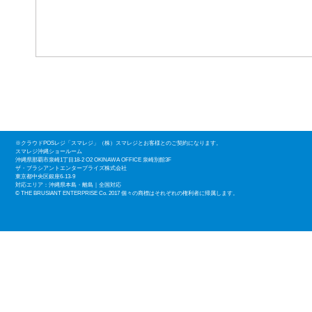
※クラウドPOSレジ「スマレジ」（株）スマレジとお客様とのご契約になります。
​スマレジ沖縄ショールーム
沖縄県那覇市泉崎1丁目18-2 O2 OKINAWA OFFICE 泉崎別館3F
ザ・ブラシアントエンタープライズ株式会社
東京都中央区銀座6-13-9
​対応エリア：沖縄県本島・離島｜全国対応
© THE BRUSIANT ENTERPRISE Co. 2017 個々の商標はそれぞれの権利者に帰属します。