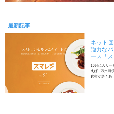
最新記事
ネット回
強力なバ
ース「ス
10月に入り一
えば「秋の味
食材が多くあ
材を使った美
すね！ ちな
必要な機能を
ー...